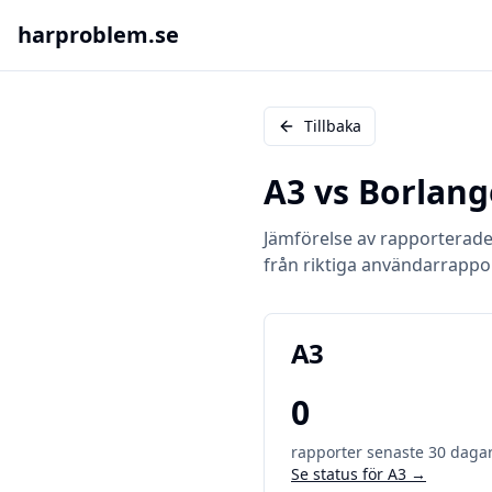
harproblem.se
Tillbaka
A3
vs
Borlang
Jämförelse av rapporterad
från riktiga användarrappo
A3
0
rapporter senaste 30 daga
Se status för
A3
→