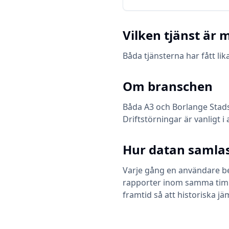
Vilken tjänst är m
Båda tjänsterna har fått l
Om branschen
Båda
A3
och
Borlange Stad
Driftstörningar är vanligt i
Hur datan samlas
Varje gång en användare bes
rapporter inom samma timme 
framtid så att historiska jä