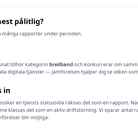
est pålitlig?
ika många rapporter under perioden.
snat
tillhör kategorin
bredband
och konkurrerar om samma 
 alla digitala tjänster — jämförelsen hjälper dig se vilken s
 in
öker en tjänsts statussida räknas det som en rapport. När en
klassas det som en aktiv driftstörning. Vi sparar antal ra
mförelser blir möjliga.