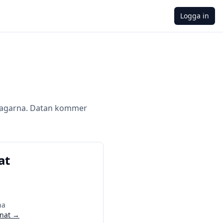
Logga in
dagarna. Datan kommer
at
na
nat
→