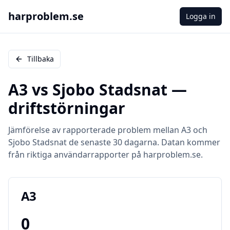
harproblem.se
Logga in
Tillbaka
A3
vs
Sjobo Stadsnat
—
driftstörningar
Jämförelse av rapporterade problem mellan
A3
och
Sjobo Stadsnat
de senaste 30 dagarna. Datan kommer
från riktiga användarrapporter på harproblem.se.
A3
0