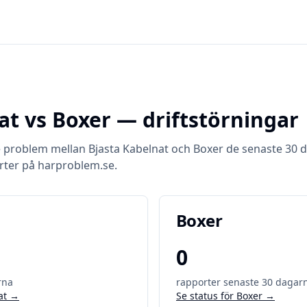
at
vs
Boxer
— driftstörningar
e problem mellan
Bjasta Kabelnat
och
Boxer
de senaste 30 
rter på harproblem.se.
Boxer
0
rna
rapporter senaste 30 dagar
at
→
Se status för
Boxer
→