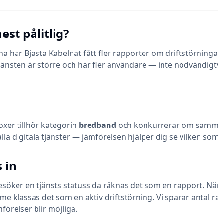
est pålitlig?
 har Bjasta Kabelnat fått fler rapporter om driftstörningar
jänsten är större och har fler användare — inte nödvändigt
oxer
tillhör kategorin
bredband
och konkurrerar om samma 
 alla digitala tjänster — jämförelsen hjälper dig se vilken s
 in
öker en tjänsts statussida räknas det som en rapport. När en
klassas det som en aktiv driftstörning. Vi sparar antal ra
mförelser blir möjliga.