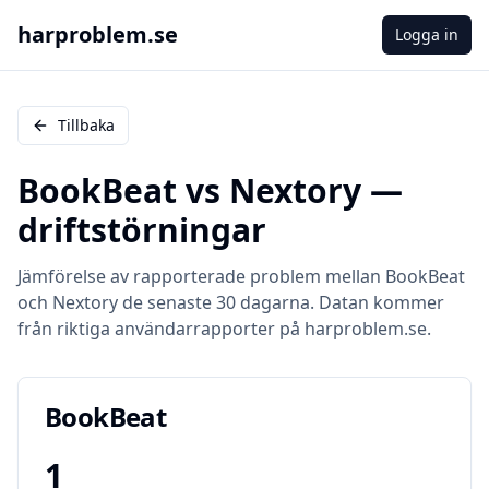
harproblem.se
Logga in
Tillbaka
BookBeat
vs
Nextory
—
driftstörningar
Jämförelse av rapporterade problem mellan
BookBeat
och
Nextory
de senaste 30 dagarna. Datan kommer
från riktiga användarrapporter på harproblem.se.
BookBeat
1