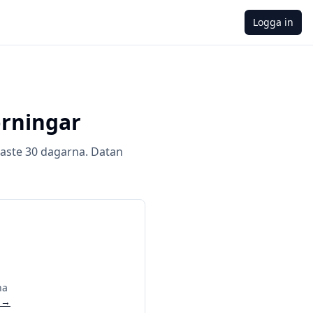
Logga in
örningar
aste 30 dagarna. Datan
na
→