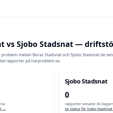
at
vs
Sjobo Stadsnat
— driftst
e problem mellan
Boras Stadsnat
och
Sjobo Stadsnat
de sen
darrapporter på harproblem.se.
Sjobo Stadsnat
0
rna
rapporter senaste 30 dagar
t
→
Se status för
Sjobo Stadsnat