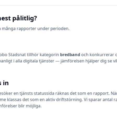
est pålitlig?
ika många rapporter under perioden.
jobo Stadsnat
tillhör kategorin
bredband
och konkurrerar 
vanligt i alla digitala tjänster — jämförelsen hjälper dig se
 in
öker en tjänsts statussida räknas det som en rapport. När en
klassas det som en aktiv driftstörning. Vi sparar antal ra
mförelser blir möjliga.