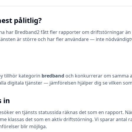
est pålitlig?
 har Bredband2 fått fler rapporter om driftstörningar än F
jänsten är större och har fler användare — inte nödvändigt
by
tillhör kategorin
bredband
och konkurrerar om samma an
 alla digitala tjänster — jämförelsen hjälper dig se vilken s
 in
öker en tjänsts statussida räknas det som en rapport. När en
klassas det som en aktiv driftstörning. Vi sparar antal ra
mförelser blir möjliga.