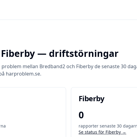
s
Fiberby
— driftstörningar
e problem mellan
Bredband2
och
Fiberby
de senaste 30 dag
på harproblem.se.
Fiberby
0
rna
rapporter senaste 30 dagar
Se status för
Fiberby
→