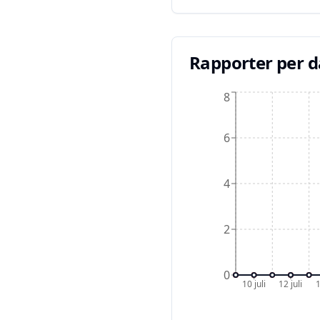
Rapporter per 
8
6
4
2
0
10 juli
12 juli
1