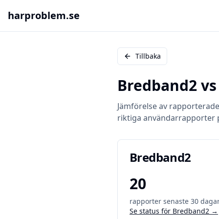
harproblem.se
Tillbaka
Bredband2
v
Jämförelse av rapporterad
riktiga användarrapporter 
Bredband2
20
rapporter senaste 30 daga
Se status för
Bredband2
→