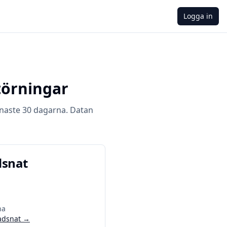
Logga in
törningar
naste 30 dagarna. Datan
dsnat
na
adsnat
→