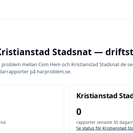
Kristianstad Stadsnat
— drifts
e problem mellan
Com Hem
och
Kristianstad Stadsnat
de se
darrapporter på harproblem.se.
Kristianstad Sta
0
rna
rapporter senaste 30 dagar
Se status för
Kristianstad St