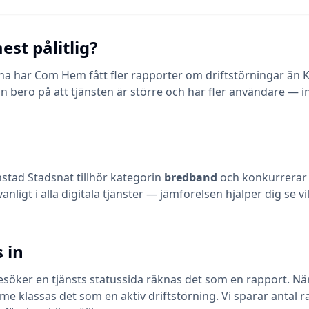
est pålitlig?
a har Com Hem fått fler rapporter om driftstörningar än K
an bero på att tjänsten är större och har fler användare — i
nstad Stadsnat
tillhör kategorin
bredband
och konkurrerar
vanligt i alla digitala tjänster — jämförelsen hjälper dig se
 in
öker en tjänsts statussida räknas det som en rapport. När en
klassas det som en aktiv driftstörning. Vi sparar antal ra