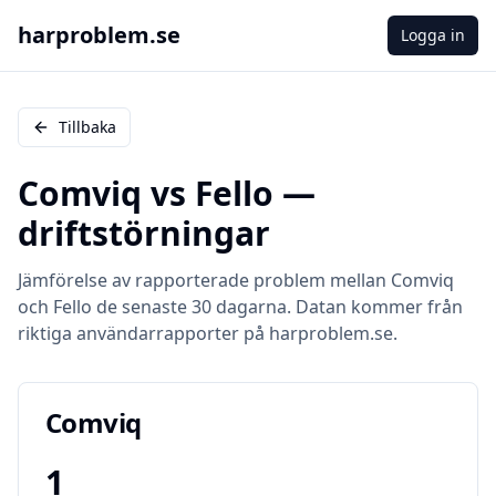
harproblem.se
Logga in
Tillbaka
Comviq
vs
Fello
—
driftstörningar
Jämförelse av rapporterade problem mellan
Comviq
och
Fello
de senaste 30 dagarna. Datan kommer från
riktiga användarrapporter på harproblem.se.
Comviq
1