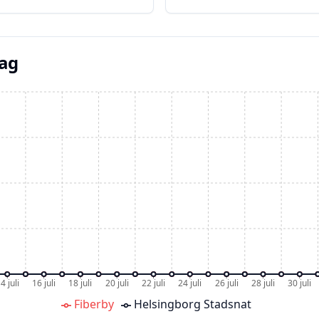
dag
4 juli
16 juli
18 juli
20 juli
22 juli
24 juli
26 juli
28 juli
30 juli
Fiberby
Helsingborg Stadsnat