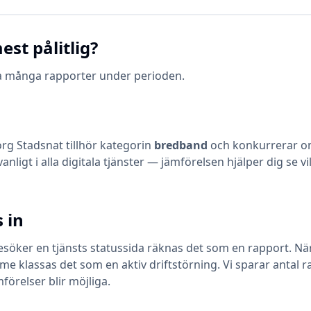
est pålitlig?
ika många rapporter under perioden.
org Stadsnat
tillhör kategorin
bredband
och konkurrerar o
vanligt i alla digitala tjänster — jämförelsen hjälper dig se
 in
öker en tjänsts statussida räknas det som en rapport. När en
klassas det som en aktiv driftstörning. Vi sparar antal ra
mförelser blir möjliga.