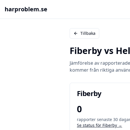
harproblem.se
Tillbaka
Fiberby
vs
Hel
Jämförelse av rapporterad
kommer från riktiga använ
Fiberby
0
rapporter senaste 30 daga
Se status för
Fiberby
→