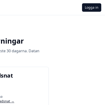
Logga in
rningar
ste 30 dagarna. Datan
dsnat
na
adsnat
→