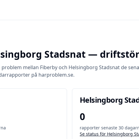
singborg Stadsnat
— driftstö
e problem mellan
Fiberby
och
Helsingborg Stadsnat
de sena
darrapporter på harproblem.se.
Helsingborg Sta
0
rna
rapporter senaste 30 dagar
Se status för
Helsingborg St