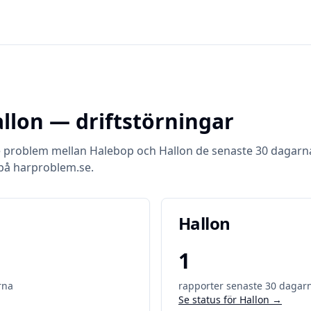
llon
— driftstörningar
e problem mellan
Halebop
och
Hallon
de senaste 30 dagarn
på harproblem.se.
Hallon
1
rna
rapporter senaste 30 dagar
Se status för
Hallon
→