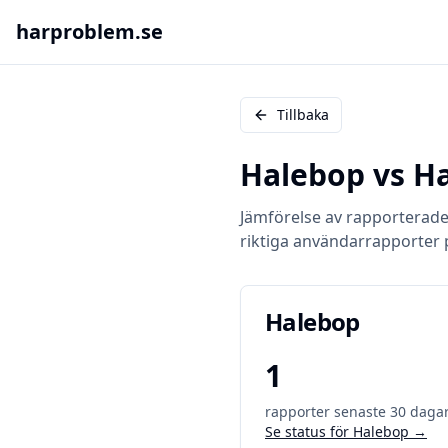
harproblem.se
Tillbaka
Halebop
vs
Ha
Jämförelse av rapporterad
riktiga användarrapporter 
Halebop
1
rapporter senaste 30 daga
Se status för
Halebop
→