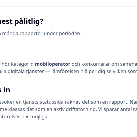
est pålitlig?
ika många rapporter under perioden.
llhör kategorin
mobiloperator
och konkurrerar om samma a
 alla digitala tjänster — jämförelsen hjälper dig se vilken s
 in
öker en tjänsts statussida räknas det som en rapport. När en
klassas det som en aktiv driftstörning. Vi sparar antal ra
mförelser blir möjliga.