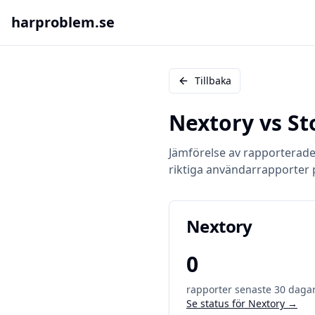
harproblem.se
Tillbaka
Nextory
vs
St
Jämförelse av rapporterad
riktiga användarrapporter 
Nextory
0
rapporter senaste 30 daga
Se status för
Nextory
→