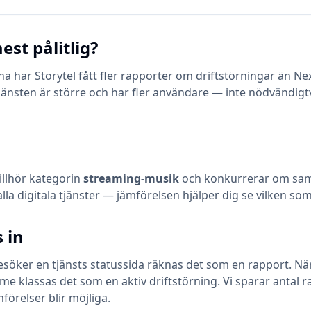
est pålitlig?
 har Storytel fått fler rapporter om driftstörningar än Next
jänsten är större och har fler användare — inte nödvändigt
illhör kategorin
streaming-musik
och konkurrerar om sam
 alla digitala tjänster — jämförelsen hjälper dig se vilken s
 in
öker en tjänsts statussida räknas det som en rapport. När en
klassas det som en aktiv driftstörning. Vi sparar antal ra
mförelser blir möjliga.