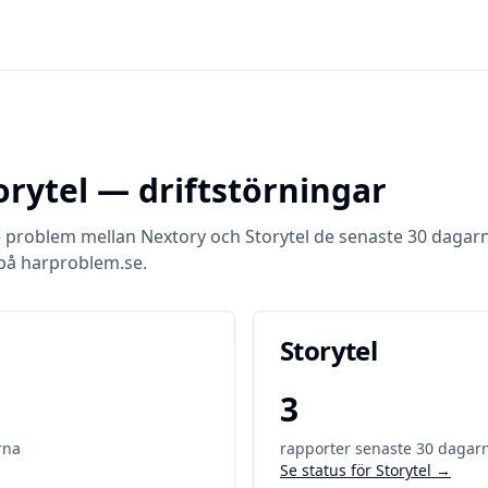
orytel
— driftstörningar
e problem mellan
Nextory
och
Storytel
de senaste 30 dagar
på harproblem.se.
Storytel
3
rna
rapporter senaste 30 dagar
Se status för
Storytel
→