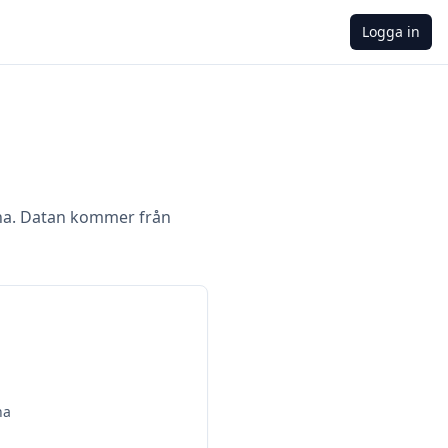
Logga in
na. Datan kommer från
na