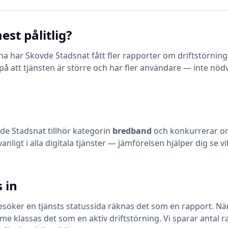
est pålitlig?
a har Skovde Stadsnat fått fler rapporter om driftstörning
 på att tjänsten är större och har fler användare — inte nöd
de Stadsnat
tillhör kategorin
bredband
och konkurrerar o
vanligt i alla digitala tjänster — jämförelsen hjälper dig se
 in
öker en tjänsts statussida räknas det som en rapport. När en
klassas det som en aktiv driftstörning. Vi sparar antal ra