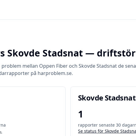
s
Skovde Stadsnat
— driftstö
e problem mellan
Oppen Fiber
och
Skovde Stadsnat
de sena
darrapporter på harproblem.se.
Skovde Stadsnat
1
rna
rapporter senaste 30 dagar
→
Se status för
Skovde Stadsna