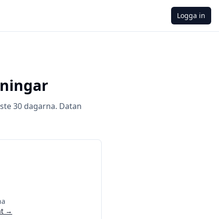
Logga in
rningar
ste 30 dagarna. Datan
na
t
→