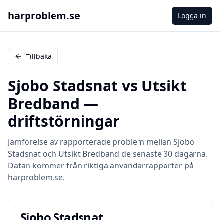
harproblem.se
Logga in
Tillbaka
Sjobo Stadsnat
vs
Utsikt
Bredband
—
driftstörningar
Jämförelse av rapporterade problem mellan
Sjobo
Stadsnat
och
Utsikt Bredband
de senaste 30 dagarna.
Datan kommer från riktiga användarrapporter på
harproblem.se.
Sjobo Stadsnat