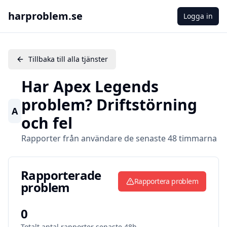
harproblem.se
Logga in
Tillbaka till alla tjänster
Har
Apex Legends
problem? Driftstörning
A
och fel
Rapporter från användare de senaste 48 timmarna
Rapporterade problem
Rapporterade
Rapportera problem
problem
0
Totalt antal rapporter senaste 48h