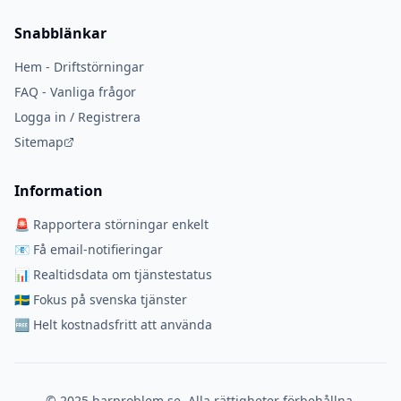
Snabblänkar
Hem - Driftstörningar
FAQ - Vanliga frågor
Logga in / Registrera
Sitemap
Information
🚨 Rapportera störningar enkelt
📧 Få email-notifieringar
📊 Realtidsdata om tjänstestatus
🇸🇪 Fokus på svenska tjänster
🆓 Helt kostnadsfritt att använda
© 2025 harproblem.se. Alla rättigheter förbehållna.