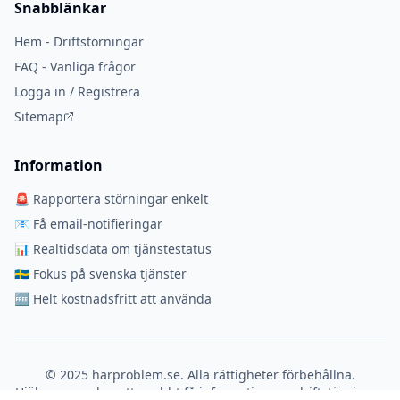
Snabblänkar
Hem - Driftstörningar
FAQ - Vanliga frågor
Logga in / Registrera
Sitemap
Information
🚨 Rapportera störningar enkelt
📧 Få email-notifieringar
📊 Realtidsdata om tjänstestatus
🇸🇪 Fokus på svenska tjänster
🆓 Helt kostnadsfritt att använda
© 2025 harproblem.se. Alla rättigheter förbehållna.
Hjälper svenskar att snabbt få information om driftstörningar