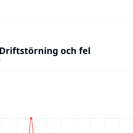
riftstörning och fel
a