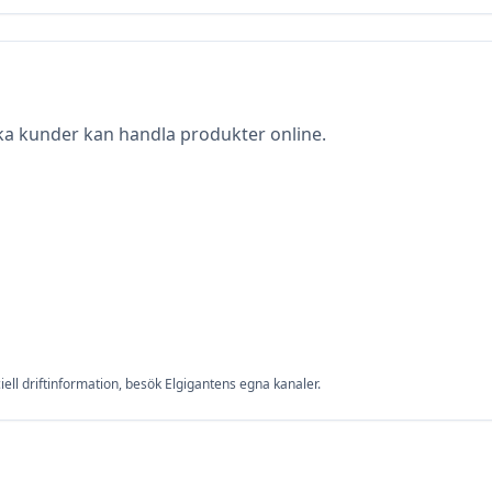
ska kunder kan handla produkter online.
iell driftinformation, besök
Elgiganten
s egna kanaler.