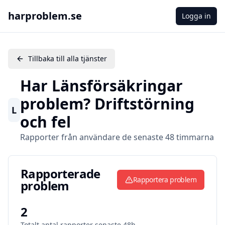
harproblem.se
Logga in
Tillbaka till alla tjänster
Har
Länsförsäkringar
problem? Driftstörning
L
och fel
Rapporter från användare de senaste 48 timmarna
Rapporterade problem
Rapporterade
Rapportera problem
problem
2
Totalt antal rapporter senaste 48h