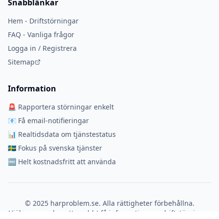
Snabblänkar
Hem - Driftstörningar
FAQ - Vanliga frågor
Logga in / Registrera
Sitemap
Information
🚨 Rapportera störningar enkelt
📧 Få email-notifieringar
📊 Realtidsdata om tjänstestatus
🇸🇪 Fokus på svenska tjänster
🆓 Helt kostnadsfritt att använda
© 2025 harproblem.se. Alla rättigheter förbehållna.
Hjälper svenskar att snabbt få information om driftstörningar