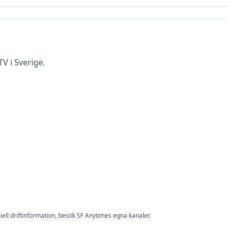
TV i Sverige.
iell driftinformation, besök
SF Anytime
s egna kanaler.