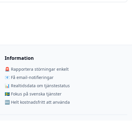
Information
🚨 Rapportera störningar enkelt
📧 Få email-notifieringar
📊 Realtidsdata om tjänstestatus
🇸🇪 Fokus på svenska tjänster
🆓 Helt kostnadsfritt att använda
snabbt få information om driftstörningar och webbtjänstproblem.