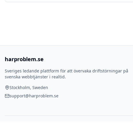
harproblem.se
Sveriges ledande plattform för att övervaka driftstörningar på
svenska webbtjänster i realtid.
Stockholm, Sweden
support@harproblem.se
© 2025 harproblem.se. Alla rättigheter förbehållna.