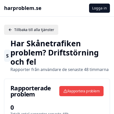
harproblem.se
Logga in
Tillbaka till alla tjänster
Har
Skånetrafiken
problem? Driftstörning
S
och fel
Rapporter från användare de senaste 48 timmarna
Rapporterade problem
Rapporterade
Rapportera problem
problem
0
Totalt antal rapporter senaste 48h