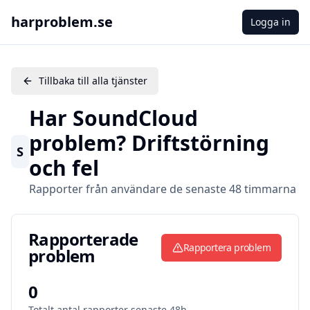
harproblem.se
Logga in
Tillbaka till alla tjänster
Har
SoundCloud
problem? Driftstörning
S
och fel
Rapporter från användare de senaste 48 timmarna
Rapporterade problem
Rapporterade
Rapportera problem
problem
0
Totalt antal rapporter senaste 48h